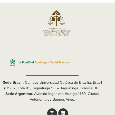
ú
d
E
s
e
v
E
q
e
v
u
e
n
e
n
t
t
d
o
o
a
s
y
Sede Brasil:
Campus Universidad Católica de Brasilia, Brasil
v
(QS 07, Lote 01, Taguatinga Sul – Taguatinga, Brasília/DF).
Sede Argentina:
Avenida Ingeniero Huergo 1189. Ciudad
i
Autónoma de Buenos Aires.
s