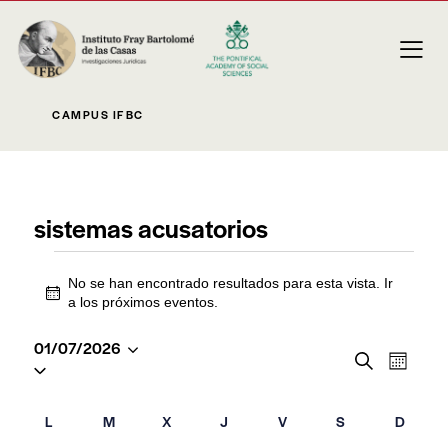
CAMPUS IFBC
sistemas acusatorios
No se han encontrado resultados para esta vista. Ir
A
a los
próximos eventos
.
v
i
01/07/2026
N
N
s
B
M
S
o
u
a
e
a
e
s
s
v
C
c
l
L
M
X
J
V
S
D
a
e