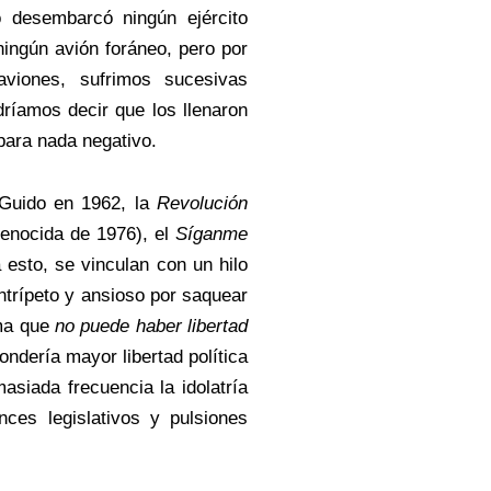
 desembarcó ningún ejército
ingún avión foráneo, pero por
viones, sufrimos sucesivas
ríamos decir que los llenaron
 para nada negativo.
 Guido en 1962, la
Revolución
genocida de 1976), el
Síganme
esto, se vinculan con un hilo
ntrípeto y ansioso por saquear
ama que
no puede haber libertad
ndería mayor libertad política
siada frecuencia la idolatría
ces legislativos y pulsiones