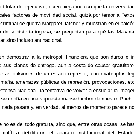
titular del ejecutivo, quien niega incluso que la universidad
pales factores de movilidad social, quizá por temor al “e
 criminal de guerra Margaret Tatcher y muestran en el balcón
lo de la historia inglesa, se preguntan para qué las Malvi
ular sino incluso antinacional.
en demostrar a la metrópoli financiera que son duros e inf
de sus planes de entrega, aun a costa de causar gratuitam
eras pulsiones de un estado represor, con exabruptos legi
timafia, amenazas públicas de represión, provocaciones, et
efensa Nacional- la tentativa de volver a ensuciar la ima
en se confía en una supuesta mansedumbre de nuestro Pueblo
e nada pasará y, en verdad, al menos de momento parece n
no es del todo gratuita, sino que, entre otras cosas, se basa
olítica debilitaron el aparato institucional del Esta