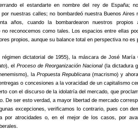
rrando el estandarte en nombre del rey de España; no
d por nuestras calles; no bombardeó nuestra Buenos Aires n
ta años, cuando la bombardearon nuestros propios a
e no reconocemos como tales. Los espacios entre ellas pod
rores propios, aunque su balance total en perspectiva no es
 régimen dictatorial de 1955), la máscara de José María
ato
), el
Proceso de Reorganización Nacional
(la dictadura 
menemismo), la
Propuesta Republicana
(macrismo) y ahora 
 entregas o concesiones a la voracidad de un capitalismo ce
rto con el discurso de la idolatría del mercado, que procl
do
. De ser esto verdad, a mayor libertad de mercado correspo
gunas excepciones, verificamos lo contrario, pues con dema
por atrocidades o, en el mejor de los casos, por avan
berales.