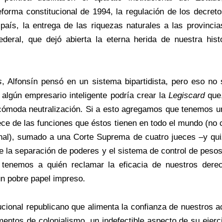
eforma constitucional de 1994, la regulación de los decre
país, la entrega de las riquezas naturales a las provinci
ederal, que dejó abierta la eterna herida de nuestra his
s
, Alfonsín pensó en un sistema bipartidista, pero eso no
algún empresario inteligente podría crear la
Legiscard
que,
a cómoda neutralización. Si a esto agregamos que tenemos u
ce de las funciones que éstos tienen en todo el mundo (no c
nal), sumado a una Corte Suprema de cuatro jueces –y qui
e la separación de poderes y el sistema de control de peso
 tenemos a quién reclamar la eficacia de nuestros derec
un pobre papel impreso.
tucional republicano que alimenta la confianza de nuestros
entos de colonialismo, un indefectible aspecto de su ejerc