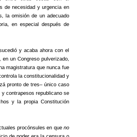
tos de necesidad y urgencia en
as, la omisión de un adecuado
toria, en especial después de
 sucedió y acaba ahora con el
 en un Congreso pulverizado,
na magistratura que nunca fue
ontrola la constitucionalidad y
zá pronto de tres– único caso
s y contrapesos republicano se
hos y la propia Constitución
 actuales procónsules en que
no
icio de poder era la censura o