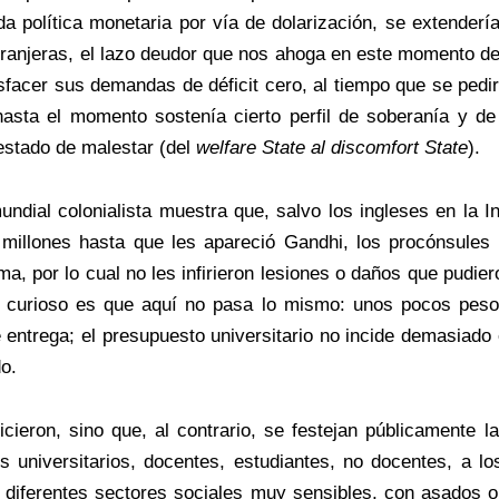
oda política monetaria por vía de dolarización, se extenderí
xtranjeras, el lazo deudor que nos ahoga en este momento de 
sfacer sus demandas de déficit cero, al tiempo que se pedir
asta el momento sostenía cierto perfil de soberanía y de
 estado de malestar (del
welfare State al discomfort State
).
undial colonialista muestra que, salvo los ingleses en la 
 millones hasta que les apareció Gandhi, los procónsules 
a, por lo cual no les infirieron lesiones o daños que pudier
o curioso es que aquí no pasa lo mismo: unos pocos pesos
entrega; el presupuesto universitario no incide demasiado 
o.
cieron, sino que, al contrario, se festejan públicamente 
s universitarios, docentes, estudiantes, no docentes, a lo
 a diferentes sectores sociales muy sensibles, con asados 