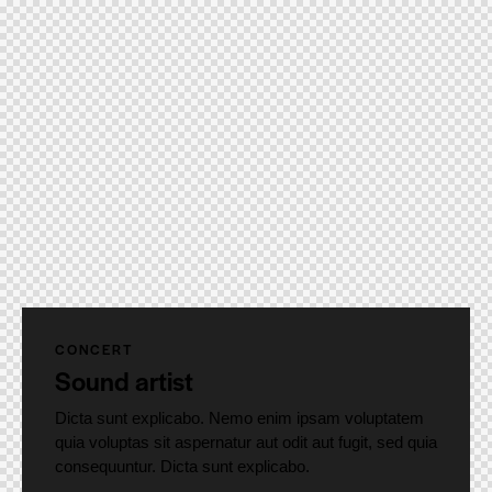
CONCERT
Sound artist
Dicta sunt explicabo. Nemo enim ipsam voluptatem
quia voluptas sit aspernatur aut odit aut fugit, sed quia
consequuntur. Dicta sunt explicabo.