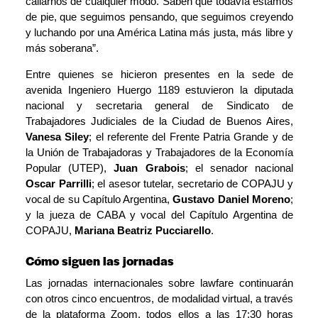
callarnos de cualquier modo. Saben que todavía estamos
de pie, que seguimos pensando, que seguimos creyendo
y luchando por una América Latina más justa, más libre y
más soberana”.
Entre quienes se hicieron presentes en la sede de
avenida Ingeniero Huergo 1189 estuvieron la diputada
nacional y secretaria general de Sindicato de
Trabajadores Judiciales de la Ciudad de Buenos Aires,
Vanesa Siley
; el referente del Frente Patria Grande y de
la Unión de Trabajadoras y Trabajadores de la Economía
Popular (UTEP),
Juan Grabois
; el senador nacional
Oscar Parrilli
; el asesor tutelar, secretario de COPAJU y
vocal de su Capítulo Argentina,
Gustavo Daniel Moreno
;
y la jueza de CABA y vocal del Capítulo Argentina de
COPAJU,
Mariana Beatriz Pucciarello
.
Cómo siguen las jornadas
Las jornadas internacionales sobre lawfare continuarán
con otros cinco encuentros, de
modalidad virtual, a través
de la plataforma Zoom
, todos ellos a las 17:30 horas